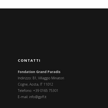
CONTATTI
Fondation Grand Paradis
Indirizzo: 81, Villaggio Minatori
Cogne, Aosta, IT 11012
Telefono: +39 0165 75301
E-mail:
info@gpff.it