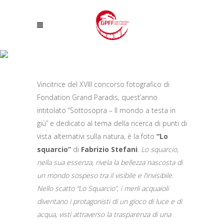
FABRIZIO STEFANI SI AGGIUDICA IL PRIMO PREMIO DEL XVIII CONCORSO
FOTOGRAFICO “SOTTOSOPRA – IL MONDO A TESTA IN GIÙ” DI
Vincitrice del XVIII concorso fotografico di
FONDATION GRAND PARADIS
Fondation Grand Paradis, quest’anno
intitolato “Sottosopra – Il mondo a testa in
giù” e dedicato al tema della ricerca di punti di
vista alternativi sulla natura, è la foto
“Lo
squarcio”
di
Fabrizio Stefani
.
Lo squarcio,
nella sua essenza, rivela la bellezza nascosta di
un mondo sospeso tra il visibile e l’invisibile.
Nello scatto “Lo Squarcio”, i merli acquaioli
diventano i protagonisti di un gioco di luce e di
acqua, visti attraverso la trasparenza di una