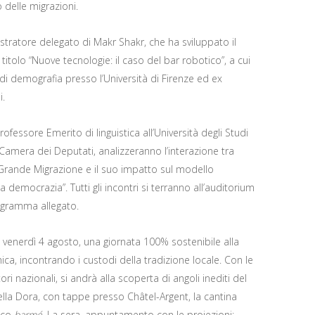
delle migrazioni.
tratore delegato di Makr Shakr, che ha sviluppato il
tolo “Nuove tecnologie: il caso del bar robotico”, a cui
 di demografia presso l’Università di Firenze ed ex
i.
ofessore Emerito di linguistica all’Università degli Studi
 Camera dei Deputati, analizzeranno l’interazione tra
 Grande Migrazione e il suo impatto sul modello
 democrazia”. Tutti gli incontri si terranno all’auditorium
ogramma allegato.
, venerdì 4 agosto, una giornata 100% sostenibile alla
ca, incontrando i custodi della tradizione locale. Con le
 nazionali, si andrà alla scoperta di angoli inediti del
 della Dora, con tappe presso Châtel-Argent, la cantina
tico
barmé
. La sera, appuntamento con le proiezioni: