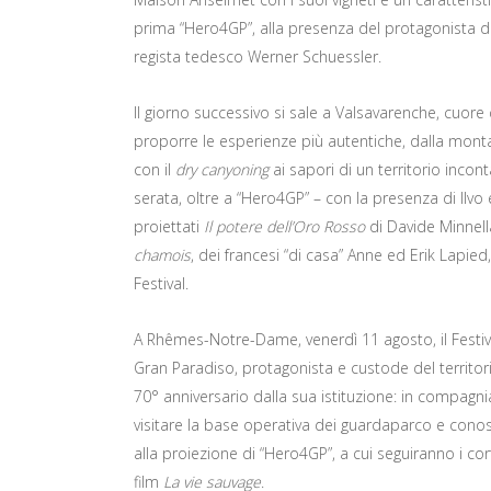
prima “Hero4GP”, alla presenza del protagonista d
regista tedesco Werner Schuessler.
Il giorno successivo si sale a Valsavarenche, cuore
proporre le esperienze più autentiche, dalla monta
con il
dry canyoning
ai sapori di un territorio incon
serata, oltre a “Hero4GP” – con la presenza di Ilv
proiettati
Il potere dell’Oro Rosso
di Davide Minnell
chamois
, dei francesi “di casa” Anne ed Erik Lapie
Festival.
A Rhêmes-Notre-Dame, venerdì 11 agosto, il Festiv
Gran Paradiso, protagonista e custode del territori
70° anniversario dalla sua istituzione: in compagni
visitare la base operativa dei guardaparco e conosce
alla proiezione di “Hero4GP”, a cui seguiranno i c
film
La vie sauvage
.