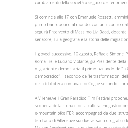
cambiamenti della società a seguito del fenomeno 
Si comincia alle 17 con Emanuele Rossetti, amminis
primo bar robotico al mondo, con un incontro dal ti
seguirà l’intervento di Massimo Livi Bacci, docente
senatore, sulla geografia e la storia delle migrazion
Il giovedì successivo, 10 agosto, Raffaele Simone, Pr
Roma Tre, e Luciano Violante, già Presidente della
migrazioni e democrazia: il primo parlando de “la
democratico”, il secondo de “le trasformazioni della
della biblioteca comunale di Cogne secondo il pr
A Villeneuve il Gran Paradiso Film Festival propone
scoperta della storia e della cultura enogastronomi
e-mountain bike ITER, accompagnati da due istruttori
territorio di Villeneuve sui due versanti orografici
Maison Anselmet con i suoi vigneti e un caratteris