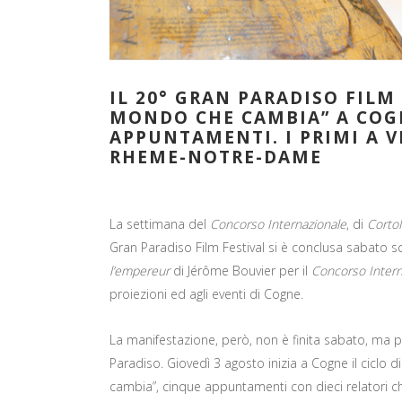
IL 20° GRAN PARADISO FILM
MONDO CHE CAMBIA” A COG
APPUNTAMENTI. I PRIMI A V
RHEME-NOTRE-DAME
La settimana del
Concorso Internazionale
, di
Corto
Gran Paradiso Film Festival si è conclusa sabato sc
l’empereur
di Jérôme Bouvier per il
Concorso Intern
proiezioni ed agli eventi di Cogne.
La manifestazione, però, non è finita sabato, ma pr
Paradiso. Giovedì 3 agosto inizia a Cogne il ciclo d
cambia”, cinque appuntamenti con dieci relatori ch