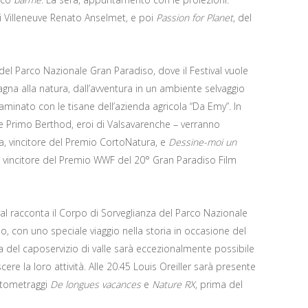
i Villeneuve Renato Anselmet, e poi
Passion for Planet
, del
 del Parco Nazionale Gran Paradiso, dove il Festival vuole
gna alla natura, dall’avventura in un ambiente selvaggio
taminato con le tisane dell’azienda agricola “Da Emy”. In
o e Primo Berthod, eroi di Valsavarenche – verranno
a, vincitore del Premio CortoNatura, e
Dessine-moi un
d, vincitore del Premio WWF del 20° Gran Paradiso Film
al racconta il Corpo di Sorveglianza del Parco Nazionale
o, con uno speciale viaggio nella storia in occasione del
a del caposervizio di valle sarà eccezionalmente possibile
re la loro attività. Alle 20.45 Louis Oreiller sarà presente
ortometraggi
De longues vacances
e
Nature RX
, prima del