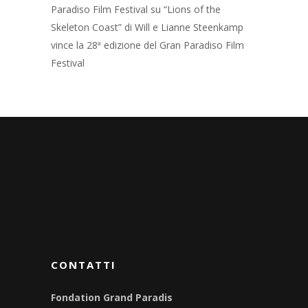
Paradiso Film Festival
su
“Lions of the
Skeleton Coast” di Will e Lianne Steenkamp
vince la 28ª edizione del Gran Paradiso Film
Festival
CONTATTI
Fondation Grand Paradis