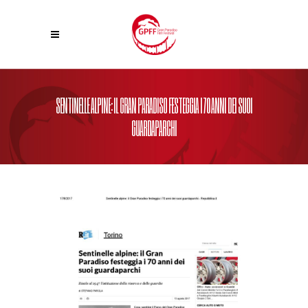
SENTINELLE ALPINE: IL GRAN PARADISO FESTEGGIA I 70 ANNI DEI SUOI
GUARDAPARCHI