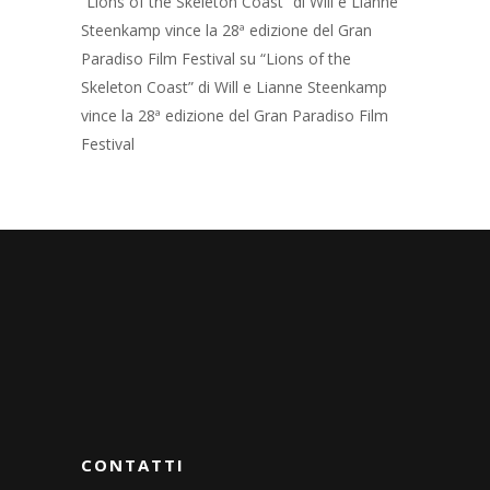
“Lions of the Skeleton Coast” di Will e Lianne
Steenkamp vince la 28ª edizione del Gran
Paradiso Film Festival
su
“Lions of the
Skeleton Coast” di Will e Lianne Steenkamp
vince la 28ª edizione del Gran Paradiso Film
Festival
CONTATTI